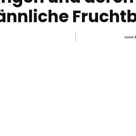
ännliche Fruchtb
June 2