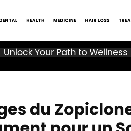
DENTAL
HEALTH
MEDICINE
HAIR LOSS
TRE
Unlock Your Path to Wellness
es du Zopiclone
ment pour un 