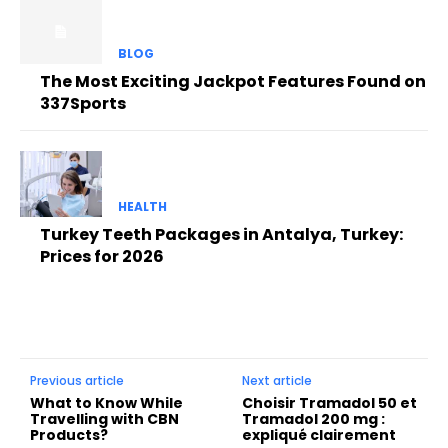
BLOG
The Most Exciting Jackpot Features Found on
337Sports
HEALTH
Turkey Teeth Packages in Antalya, Turkey:
Prices for 2026
Previous article
Next article
What to Know While
Choisir Tramadol 50 et
Travelling with CBN
Tramadol 200 mg :
Products?
expliqué clairement