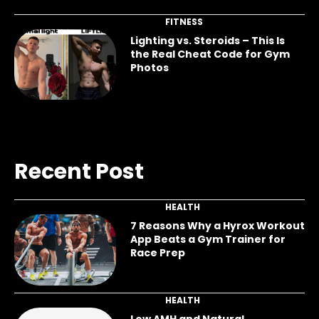
FITNESS
Lighting vs. Steroids – This Is
the Real Cheat Code for Gym
Photos
Recent Post
HEALTH
7 Reasons Why a Hyrox Workout
App Beats a Gym Trainer for
Race Prep
HEALTH